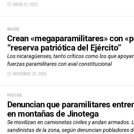
ENERO 12, 2025
NACIÓN
Crean «megaparamilitares» con «pol
“reserva patriótica del Ejército”
Los nicaragüenses, tanto críticos como los que apoyan 
fuerzas paramilitares con aval constitucional
NOVIEMBRE 25, 2024
POLÍTICA
Denuncian que paramilitares entre
en montañas de Jinotega
Se movilizan en camionetas civiles y andan armados. L
sandinistas de la zona, según denuncian pobladores d