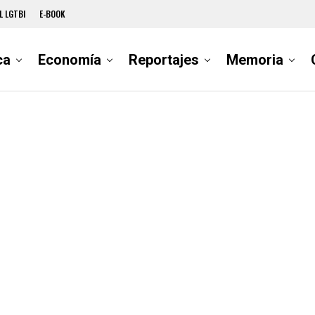
L LGTBI
E-BOOK
ca
Economía
Reportajes
Memoria