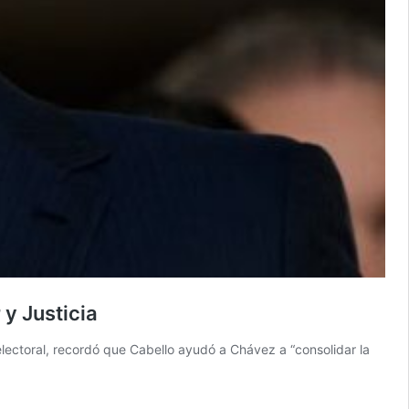
y Justicia
lectoral, recordó que Cabello ayudó a Chávez a “consolidar la