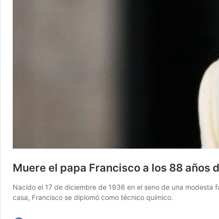
Muere el papa Francisco a los 88 años 
Nacido el 17 de diciembre de 1936 en el seno de una modesta fam
casa, Francisco se diplomó como técnico químico.