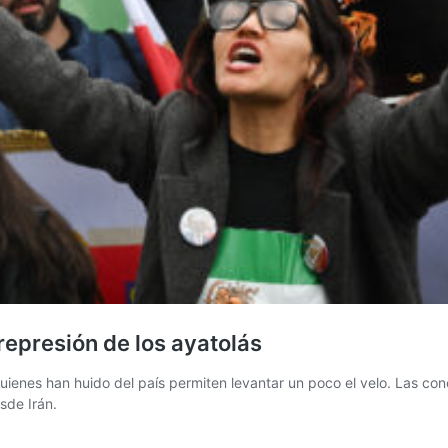
 represión de los ayatolás
quienes han huido del país permiten levantar un poco el velo. Las co
sde Irán.