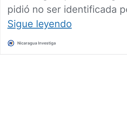
pidió no ser identificada 
Maestros
Sigue leyendo
de
colegios
católicos
Nicaragua Investiga
se
quedan
sin
salario
por
bloqueo
de
cuentas
bancarias