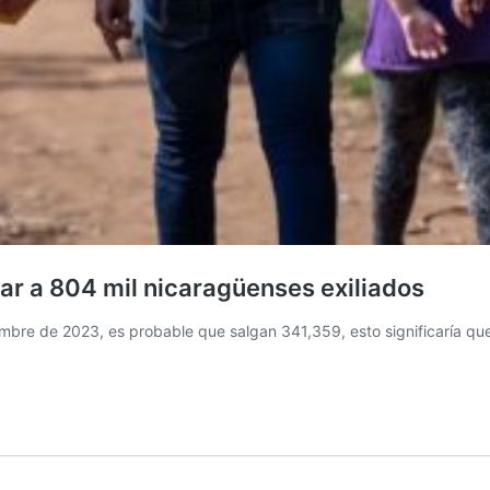
gar a 804 mil nicaragüenses exiliados
iembre de 2023, es probable que salgan 341,359, esto significaría q