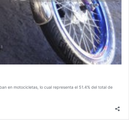
an en motocicletas, lo cual representa el 51.4% del total de
izados
gonizan
ía
entes