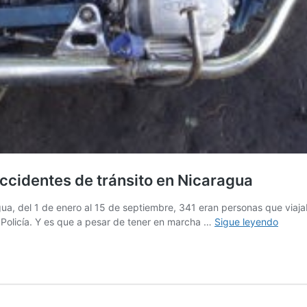
ccidentes de tránsito en Nicaragua
gua, del 1 de enero al 15 de septiembre, 341 eran personas que viajab
Motor
 Policía. Y es que a pesar de tener en marcha …
Sigue leyendo
prota
mayor
de
accid
de