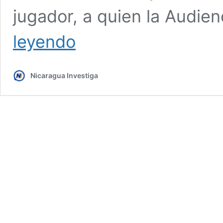
jugador, a quien la Audie
Defensa
leyendo
de
Dani
Alves
Nicaragua Investiga
vuelve
a
pedir
su
libertad
provisional