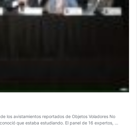
 de los avistamientos reportados de Objetos Voladores No
econoció que estaba estudiando. El panel de 16 expertos, …