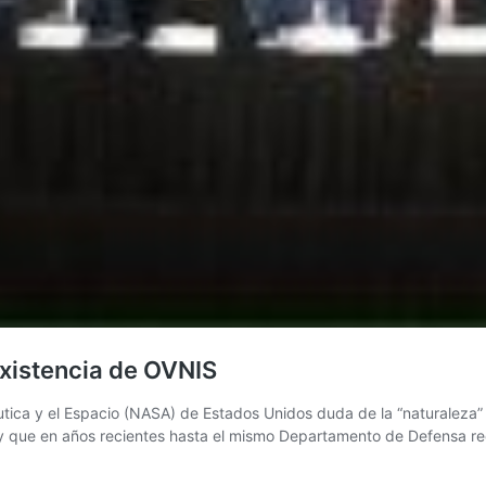
existencia de OVNIS
tica y el Espacio (NASA) de Estados Unidos duda de la “naturaleza”
o y que en años recientes hasta el mismo Departamento de Defensa r