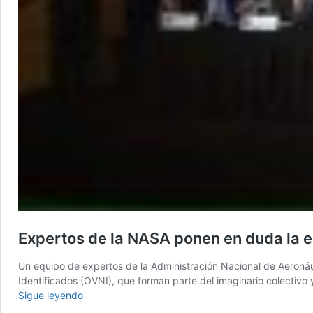
Expertos de la NASA ponen en duda la 
Un equipo de expertos de la Administración Nacional de Aeronáu
Identificados (OVNI), que forman parte del imaginario colectiv
Expertos
Sigue leyendo
de