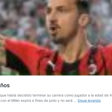
años
go que había decidido terminar su carrera como jugador a la edad de 
Ibrahi
con el Milán expira a fines de junio y no será …
Sigue leyendo
del
Milán