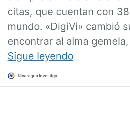
citas, que cuentan con 38
mundo. «DigiVi» cambió su 
encontrar al alma gemela
Una
Sigue leyendo
aplicación
sueca
de
Nicaragua Investiga
citas
permite
a
discapacitados
intelectuales
encontrar
el
amor