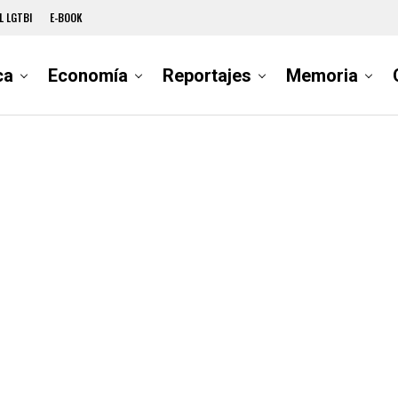
L LGTBI
E-BOOK
ca
Economía
Reportajes
Memoria