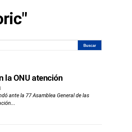
ric"
n la ONU atención
a
andó ante la 77 Asamblea General de las
ción...