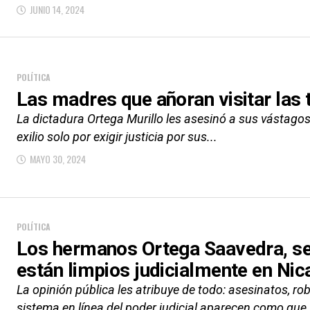
JUNIO 14, 2024
POLÍTICA
Las madres que añoran visitar las 
La dictadura Ortega Murillo les asesinó a sus vástagos 
exilio solo por exigir justicia por sus...
MAYO 30, 2024
POLÍTICA
Los hermanos Ortega Saavedra, se
están limpios judicialmente en Ni
La opinión pública les atribuye de todo: asesinatos, rob
sistema en línea del poder judicial aparecen como que.