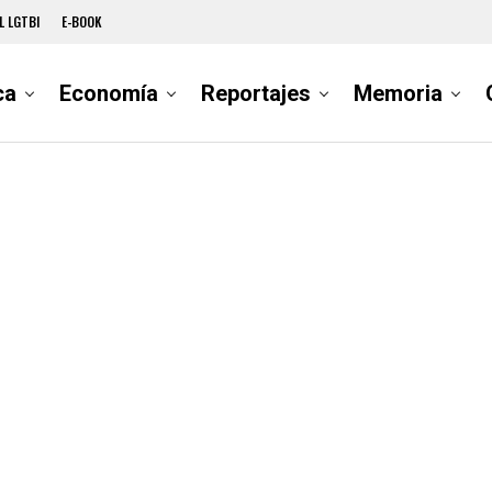
L LGTBI
E-BOOK
ca
Economía
Reportajes
Memoria