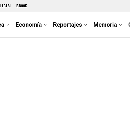
L LGTBI
E-BOOK
ca
Economía
Reportajes
Memoria