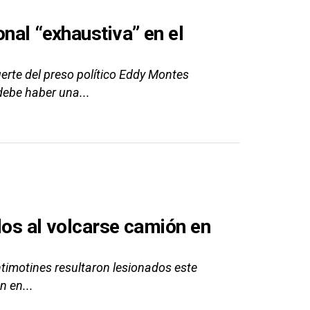
nal “exhaustiva” en el
uerte del preso político Eddy Montes
debe haber una...
dos al volcarse camión en
ntimotines resultaron lesionados este
n en...