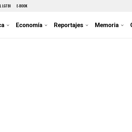
L LGTBI
E-BOOK
ca
Economía
Reportajes
Memoria