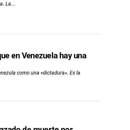
. La...
que en Venezuela hay una
Venezula como una «dictadura». Es la
azado de muerte por