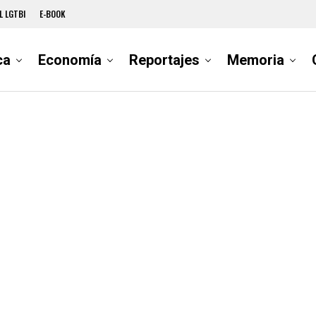
L LGTBI
E-BOOK
ca
Economía
Reportajes
Memoria