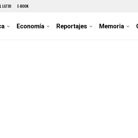
L LGTBI
E-BOOK
ca
Economía
Reportajes
Memoria