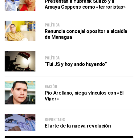
Presentan a Yubrank Suazo y a
Amaya Coppens como «terroristas»
POLÍTICA
Renuncia concejal opositor a alcaldía
de Managua
POLÍTICA
“Fui JS y hoy ando huyendo”
NACIÓN
Pío Arellano, niega vínculos con «El
Víper»
REPORTAJES
El arte de la nueva revolución