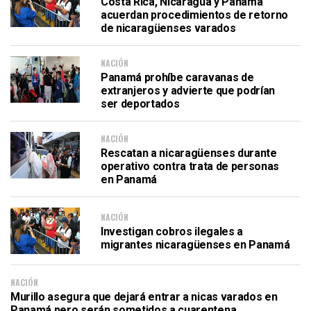
Costa Rica, Nicaragua y Panamá
acuerdan procedimientos de retorno
de nicaragüenses varados
NACIÓN
Panamá prohíbe caravanas de
extranjeros y advierte que podrían
ser deportados
NACIÓN
Rescatan a nicaragüenses durante
operativo contra trata de personas
en Panamá
NACIÓN
Investigan cobros ilegales a
migrantes nicaragüenses en Panamá
NACIÓN
Murillo asegura que dejará entrar a nicas varados en
Panamá pero serán sometidos a cuarentena