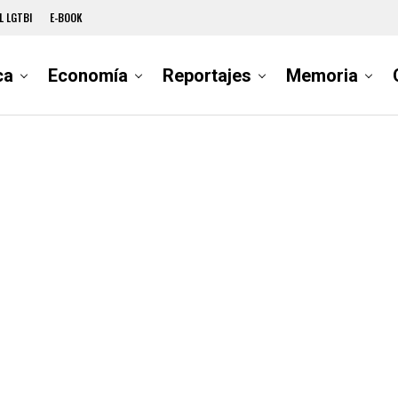
L LGTBI
E-BOOK
ca
Economía
Reportajes
Memoria