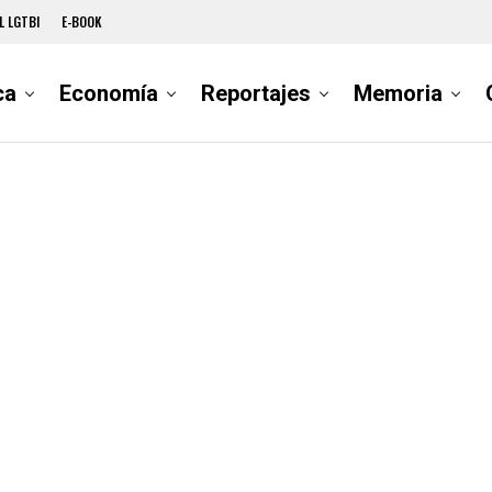
L LGTBI
E-BOOK
ca
Economía
Reportajes
Memoria