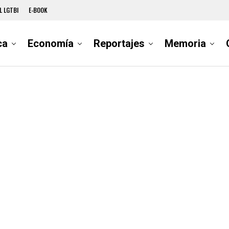
L LGTBI
E-BOOK
ca
Economía
Reportajes
Memoria