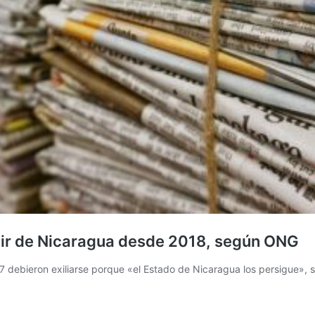
alir de Nicaragua desde 2018, según ONG
 17 debieron exiliarse porque «el Estado de Nicaragua los persigue»,