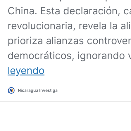
China. Esta declaración, c
revolucionaria, revela la a
prioriza alianzas controve
democráticos, ignorando 
Murillo
leyendo
y
Ortega
felicitan
Nicaragua Investiga
el
Año
Nuevo
justificando
a
Rusia
y