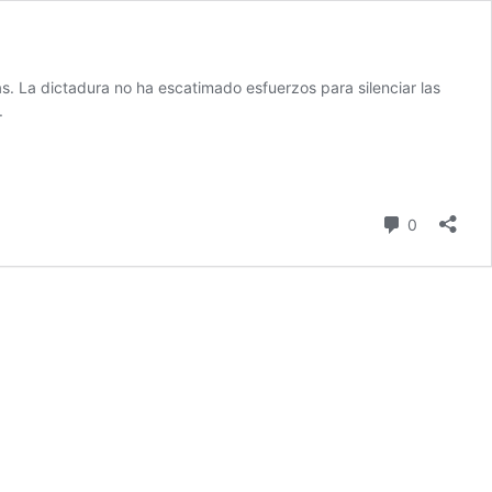
ras. La dictadura no ha escatimado esfuerzos para silenciar las
.
comentari
0