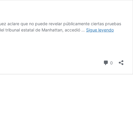
uez aclare que no puede revelar públicamente ciertas pruebas
Trump
 del tribunal estatal de Manhattan, accedió …
Sigue leyendo
comparec
por
vídeo
en
caso
comentari
0
de
presunta
financiaci
ilegal
de
campaña