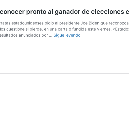
conocer pronto al ganador de elecciones e
atas estadounidenses pidió al presidente Joe Biden que reconozca pr
o los cuestione si pierde, en una carta difundida este viernes. «Esta
Congresistas
resultados anunciados por …
Sigue leyendo
de
EEUU
insta
a
Biden
a
reconocer
pronto
al
ganador
de
elecciones
en
Brasil