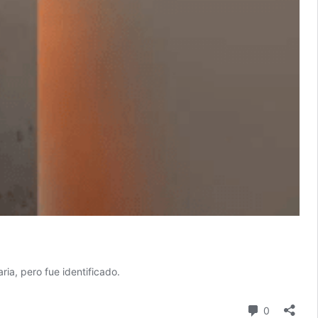
ia, pero fue identificado.
comentari
0