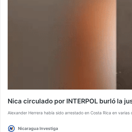
Nica circulado por INTERPOL burló la ju
Alexander Herrera había sido arrestado en Costa Rica en varias o
Nicaragua Investiga