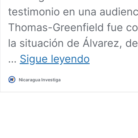
testimonio en una audien
Thomas-Greenfield fue co
la situación de Álvarez, d
EEUU
…
Sigue leyendo
se
compromete
a
Nicaragua Investiga
llevar
el
caso
del
obispo
Rolando
Álvarez
ante
la
ONU