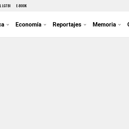
L LGTBI
E-BOOK
ca
Economía
Reportajes
Memoria