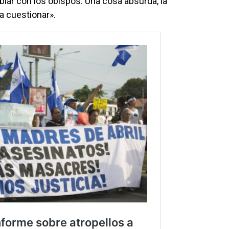
blar con los obispos. Una cosa absurda, la
ía cuestionar».