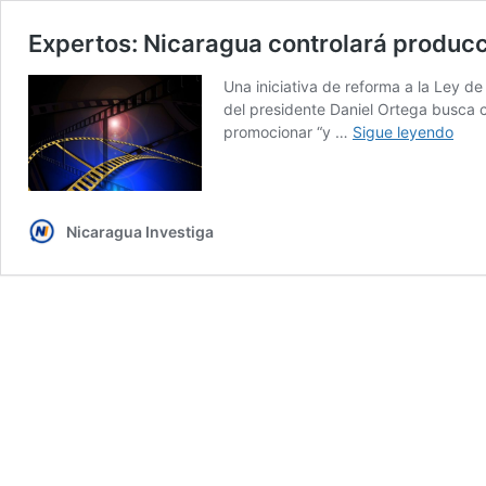
Expertos: Nicaragua controlará producc
Una iniciativa de reforma a la Ley 
del presidente Daniel Ortega busca c
Expe
promocionar “y …
Sigue leyendo
Nica
cont
prod
audi
Nicaragua Investiga
con
refo
legis