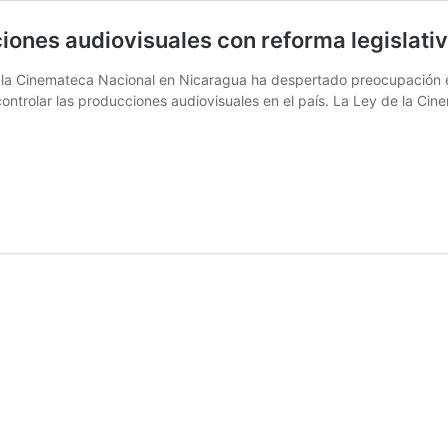
iones audiovisuales con reforma legislati
de la Cinemateca Nacional en Nicaragua ha despertado preocupación e
ontrolar las producciones audiovisuales en el país. La Ley de la Ci
rtos:
ragua
rolará
ucciones
ovisuales
rma
lativa