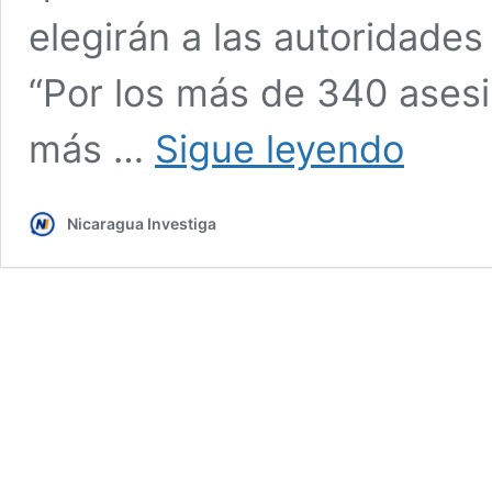
elegirán a las autoridades
“Por los más de 340 asesi
«¡Quédate
más …
Sigue leyendo
en
casa!»:
organizacio
Nicaragua Investiga
nicaragüens
llaman
a
boicotear
la
jornada
electoral