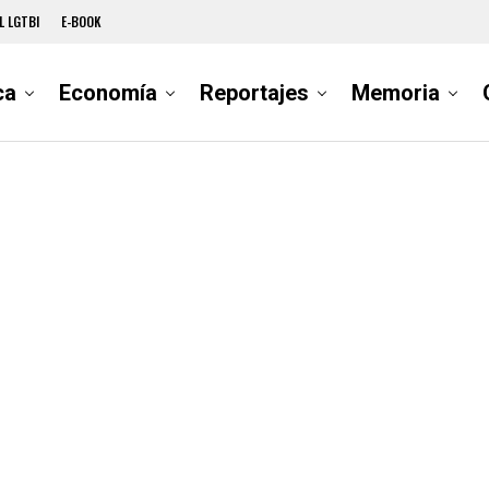
L LGTBI
E-BOOK
ca
Economía
Reportajes
Memoria