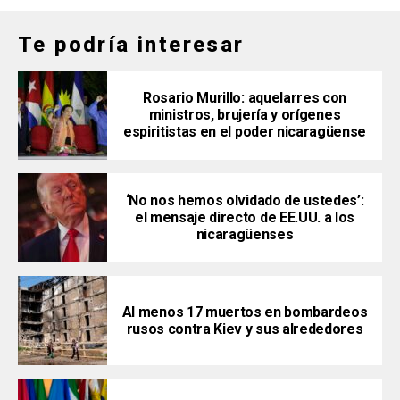
Te podría interesar
Rosario Murillo: aquelarres con
ministros, brujería y orígenes
espiritistas en el poder nicaragüense
‘No nos hemos olvidado de ustedes’:
el mensaje directo de EE.UU. a los
nicaragüenses
Al menos 17 muertos en bombardeos
rusos contra Kiev y sus alrededores