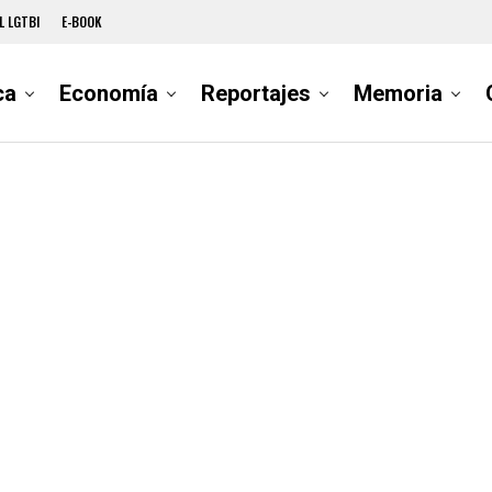
L LGTBI
E-BOOK
ca
Economía
Reportajes
Memoria