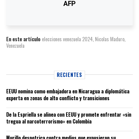
AFP
En este artículo
elecciones venezuela 2024
,
Nicolas Maduro
,
Venezuela
RECIENTES
EEUU nomina como embajadora en Nicaragua a diplomática
experta en zonas de alto conflicto y transiciones
De la Espriella se alinea con EEUU y promete enfrentar «sin
tregua al narcoterrorismo» en Colombia
Murillo despotrica contra medios que expusieron su