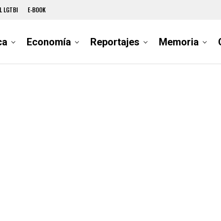
L LGTBI
E-BOOK
ca
Economía
Reportajes
Memoria