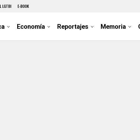
L LGTBI
E-BOOK
ca
Economía
Reportajes
Memoria