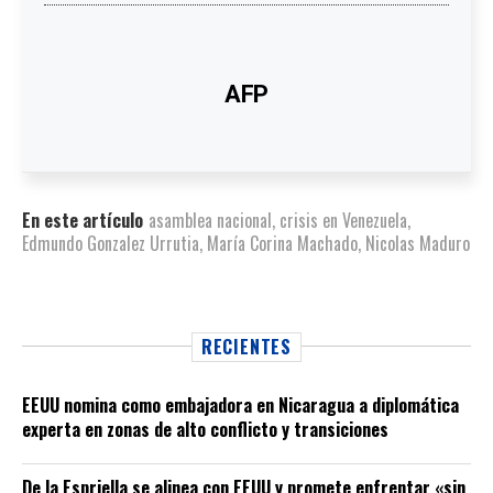
AFP
En este artículo
asamblea nacional
,
crisis en Venezuela
,
Edmundo Gonzalez Urrutia
,
María Corina Machado
,
Nicolas Maduro
RECIENTES
EEUU nomina como embajadora en Nicaragua a diplomática
experta en zonas de alto conflicto y transiciones
De la Espriella se alinea con EEUU y promete enfrentar «sin