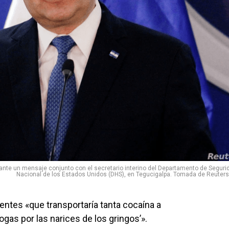
ante un mensaje conjunto con el secretario interino del Departamento de Seguri
Nacional de los Estados Unidos (DHS), en Tegucigalpa. Tomada de Reuters
uentes «que transportaría tanta cocaína a
gas por las narices de los gringos’».