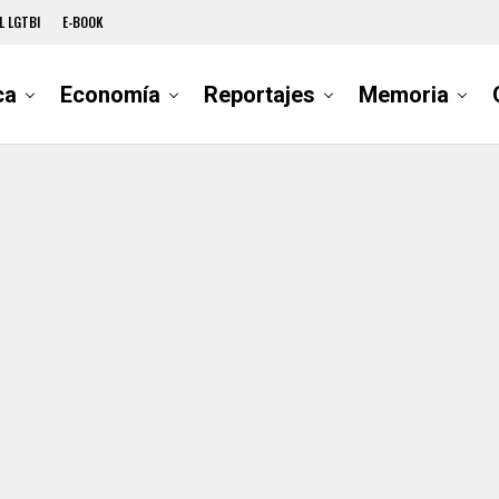
L LGTBI
E-BOOK
ca
Economía
Reportajes
Memoria