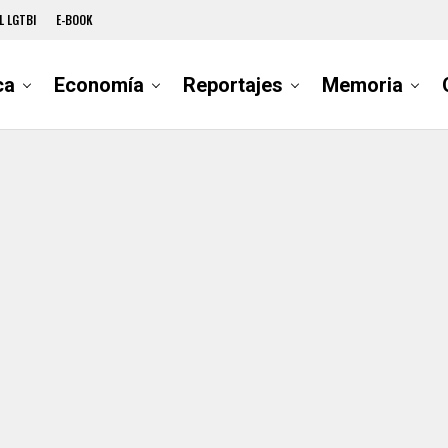
L LGTBI
E-BOOK
ca
Economía
Reportajes
Memoria