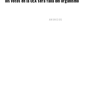
los votos en la OEA será falla del organismo
ANUNCIOS