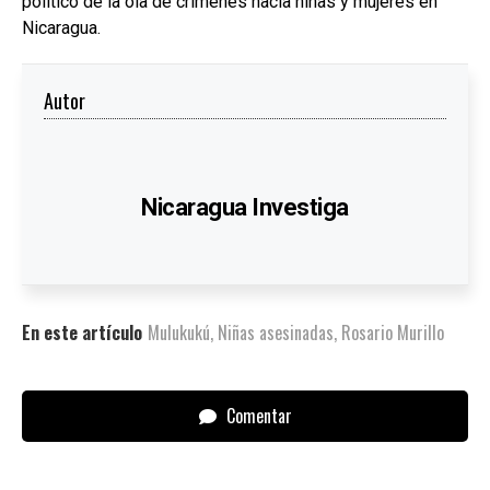
político de la ola de crímenes hacia niñas y mujeres en
Nicaragua.
Autor
Nicaragua Investiga
En este artículo
Mulukukú
,
Niñas asesinadas
,
Rosario Murillo
Comentar