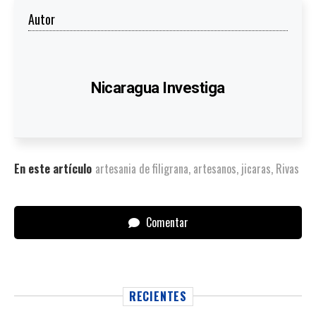
Autor
Nicaragua Investiga
En este artículo
artesania de filigrana
,
artesanos
,
jicaras
,
Rivas
Comentar
RECIENTES