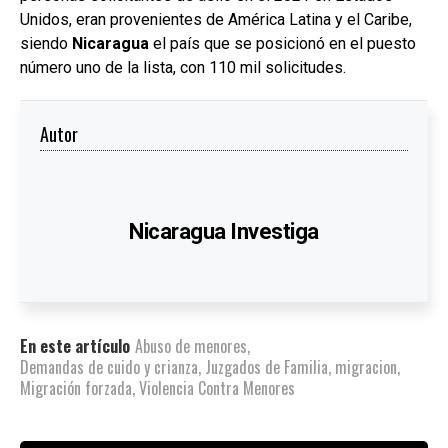
Unidos, eran provenientes de América Latina y el Caribe,
siendo
Nicaragua
el país que se posicionó en el puesto
número uno de la lista, con 110 mil solicitudes.
Autor
Nicaragua Investiga
En este artículo
Abuso de menores
,
Demandas de cuido y crianza
,
Juzgados de Familia
,
migracion
,
Migración forzada
,
Violencia Contra Menores