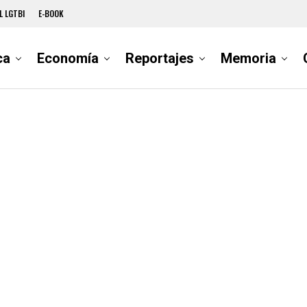
L LGTBI
E-BOOK
ca
Economía
Reportajes
Memoria