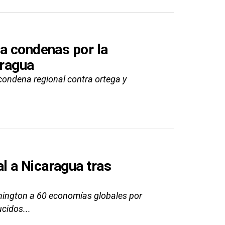
 a condenas por la
aragua
 condena regional contra ortega y
l a Nicaragua tras
shington a 60 economías globales por
cidos...