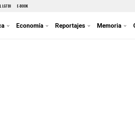
L LGTBI
E-BOOK
ca
Economía
Reportajes
Memoria