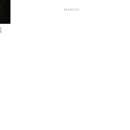
ANUNCIOS
va
NI