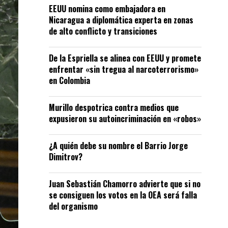
EEUU nomina como embajadora en
Nicaragua a diplomática experta en zonas
de alto conflicto y transiciones
De la Espriella se alinea con EEUU y promete
enfrentar «sin tregua al narcoterrorismo»
en Colombia
Murillo despotrica contra medios que
expusieron su autoincriminación en «robos»
¿A quién debe su nombre el Barrio Jorge
Dimitrov?
Juan Sebastián Chamorro advierte que si no
se consiguen los votos en la OEA será falla
del organismo