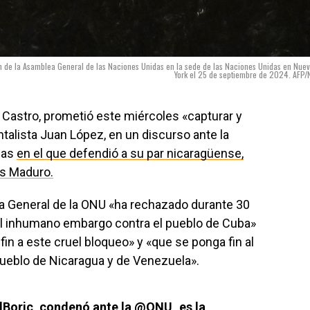
ón de la Asamblea General de las Naciones Unidas en la sede de las Naciones Unidas en Nue
York el 25 de septiembre de 2024. AFP/
Castro, prometió este miércoles «capturar y
talista Juan López, en un discurso ante la
das
en el que defendió a su par nicaragüense,
ás Maduro.
ea General de la ONU «ha rechazado durante 30
l inhumano embargo contra el pueblo de Cuba»
in a este cruel bloqueo» y «que se ponga fin al
pueblo de Nicaragua y de Venezuela».
lBoric
, condenó ante la
@ONU_es
la