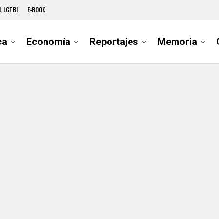
L LGTBI
E-BOOK
ca
Economía
Reportajes
Memoria