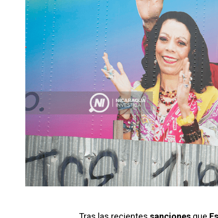
Tras las recientes
sanciones
que
E