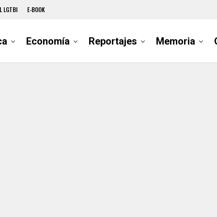
L LGTBI
E-BOOK
ca
Economía
Reportajes
Memoria