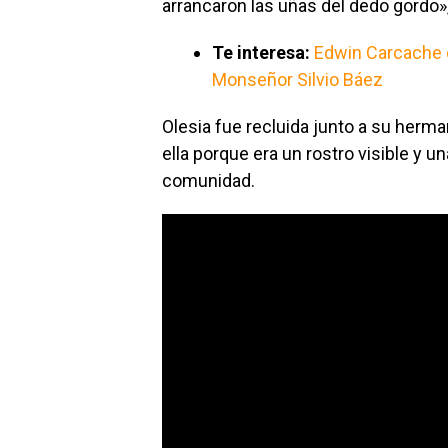
arrancaron las uñas del dedo gordo»
Te interesa:
Edwin Carcache d
Monseñor Silvio Báez
Olesia fue recluida junto a su herm
ella porque era un rostro visible y u
comunidad.