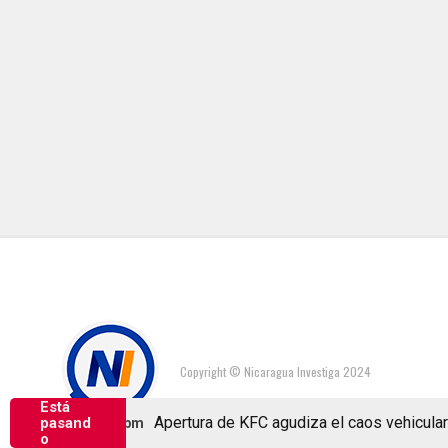
Copyright © Nicaragua Investiga 2024
Está
Apertura de KFC agudiza el caos vehicular en l
pasand
6, 2026 1:25 pm
o