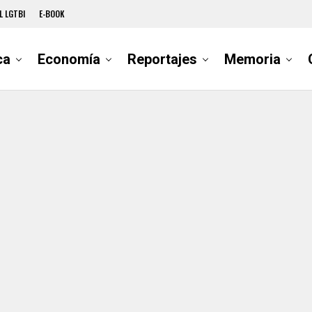
L LGTBI
E-BOOK
ca
Economía
Reportajes
Memoria